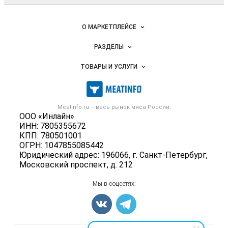
Важные разделы и контакты
Навигация по сайту
О МАРКЕТПЛЕЙСЕ
Новости Meatinfo.ru
РАЗДЕЛЫ
Услуги и цены
Объявления
ТОВАРЫ И УСЛУГИ
Размещение рекламы
Каталог компаний
Мясо, мясопродукты
Публичная оферта
Новости рынка
Скот в живом весе
Контактная информация
Форум
Meatinfo.ru – весь
рынок мяса
России.
Колбасы, сосиски, деликатесы
Политика обработки персональных данных
ООО «Инлайн»
Энциклопедия
Мясные полуфабрикаты
ИНН: 7805355672
Для СМИ
Бренды
КПП: 780501001
Мясные консервы
ОГРН: 1047855085442
Мониторинг
Мясные снеки
Юридический адрес: 196066, г. Санкт-Петербург,
Вакансии
Московский проспект, д. 212
Яйца
Блог
Добавить объявление
Мы в соцсетях:
Карта объявлений