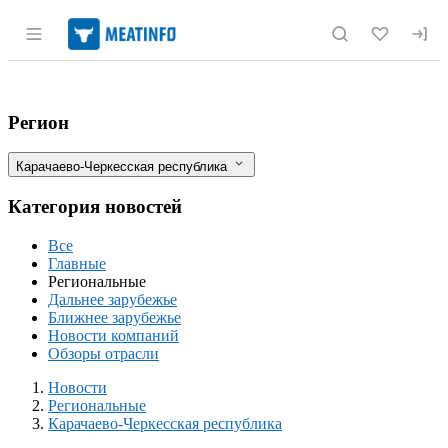
Раздел навигации по сайту meatinfo.r
В Карачаево-Черкесии задержали круп
Фильтры
Регион
Карачаево-Черкесская республика
Категория новостей
Все
Главные
Региональные
Дальнее зарубежье
Ближнее зарубежье
Новости компаний
Обзоры отрасли
Новости
Разделы
Новости
Региональные
Карачаево-Черкесская республика