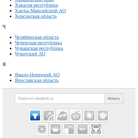
Хакасия республика
Ханты-Мансийский АО
Херсонская область
Ч
Челябинская область
Чеченская республика
Чувашская республика
Чукотский АО
Я
Ямало-Ненецкий АО
Ярославская область
Дополнительная информация
Поиск по сайту и ссылк
Искать
Cсылки на полезные проекты
Meatinfo.ru —
мясо и
мясопродукты