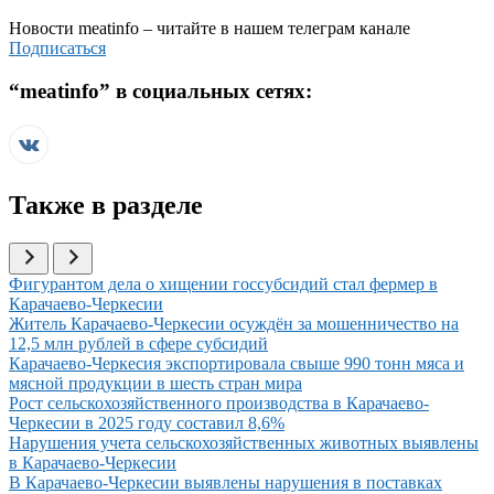
Новости
meatinfo
– читайте в нашем телеграм канале
Подписаться
“
meatinfo
” в социальных сетях:
Также в разделе
Иллюстрация новости
Фигурантом дела о хищении госсубсидий стал фермер в
Карачаево-Черкесии
Иллюстрация новости
Житель Карачаево-Черкесии осуждён за мошенничество на
12,5 млн рублей в сфере субсидий
Иллюстрация новости
Карачаево-Черкесия экспортировала свыше 990 тонн мяса и
мясной продукции в шесть стран мира
Иллюстрация новости
Рост сельскохозяйственного производства в Карачаево-
Черкесии в 2025 году составил 8,6%
Иллюстрация новости
Нарушения учета сельскохозяйственных животных выявлены
в Карачаево-Черкесии
Иллюстрация новости
В Карачаево-Черкесии выявлены нарушения в поставках