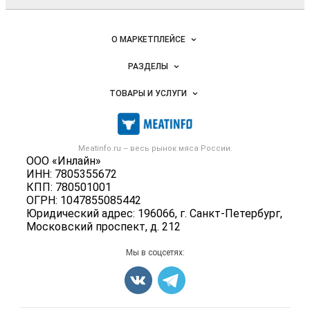
Важные разделы и контакты
Навигация по сайту
О МАРКЕТПЛЕЙСЕ
Новости Meatinfo.ru
РАЗДЕЛЫ
Услуги и цены
Объявления
ТОВАРЫ И УСЛУГИ
Размещение рекламы
Каталог компаний
Мясо, мясопродукты
Публичная оферта
Новости рынка
Скот в живом весе
Контактная информация
Форум
Meatinfo.ru – весь
рынок мяса
России.
Колбасы, сосиски, деликатесы
Политика обработки персональных данных
ООО «Инлайн»
Энциклопедия
Мясные полуфабрикаты
ИНН: 7805355672
Для СМИ
Бренды
КПП: 780501001
Мясные консервы
ОГРН: 1047855085442
Мониторинг
Мясные снеки
Юридический адрес: 196066, г. Санкт-Петербург,
Вакансии
Московский проспект, д. 212
Яйца
Блог
Добавить объявление
Мы в соцсетях:
Карта объявлений