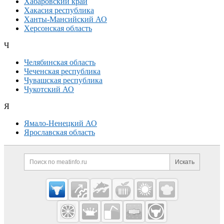
Хабаровский край
Хакасия республика
Ханты-Мансийский АО
Херсонская область
Ч
Челябинская область
Чеченская республика
Чувашская республика
Чукотский АО
Я
Ямало-Ненецкий АО
Ярославская область
Дополнительная информация
Поиск по сайту и ссылк
Искать
Cсылки на полезные проекты
Meatinfo.ru —
мясо и
мясопродукты