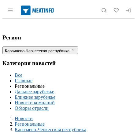
Раздел навигации по сайту meatinfo.r
Карачаево-Черкесия планирует в ближа
Фильтры
Регион
Карачаево-Черкесская республика
Категория новостей
Все
Главные
Региональные
Дальнее зарубежье
Ближнее зарубежье
Новости компаний
Обзоры отрасли
Новости
Разделы
Новости
Региональные
Карачаево-Черкесская республика