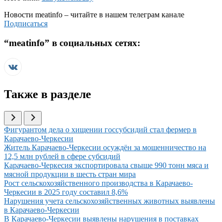
Новости
meatinfo
– читайте в нашем телеграм канале
Подписаться
“
meatinfo
” в социальных сетях:
Также в разделе
Иллюстрация новости
Фигурантом дела о хищении госсубсидий стал фермер в
Карачаево-Черкесии
Иллюстрация новости
Житель Карачаево-Черкесии осуждён за мошенничество на
12,5 млн рублей в сфере субсидий
Иллюстрация новости
Карачаево-Черкесия экспортировала свыше 990 тонн мяса и
мясной продукции в шесть стран мира
Иллюстрация новости
Рост сельскохозяйственного производства в Карачаево-
Черкесии в 2025 году составил 8,6%
Иллюстрация новости
Нарушения учета сельскохозяйственных животных выявлены
в Карачаево-Черкесии
Иллюстрация новости
В Карачаево-Черкесии выявлены нарушения в поставках