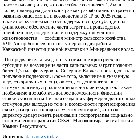
поголовья овец и коз, которое сейчас составляет 1,2 млн
голов, планируем добиться в рамках разработанной стратегии
развития овцеводства и козоводства в КЧР до 2025 года, а
также посредством мер господдержки в виде субсидий на
финансовое обеспечение части затрат на производство,
приобретение, содержание и поддержку племенного
животноводства", - сообщил министр сельского хозяйства
КЧР Анзор Боташев по итогам первого дня работы
Кавказской инвестиционной выставки в Минеральных водах.
"По предварительным данным снижение критериев по
субсидии на возмещение части капитальных затрат позволит
более 1,3 тыс. фермеров на Северном Кавказе претендовать на
получение поддержки. Кроме того, включение в указанную
меру откормочных площадок создаст дополнительные
стимулы для индустриализации мясного овцеводства. Также
необходимо проработать вопрос возможности фиксации
ставки субсидии на 1 кг для создания у фермеров достаточных
стимулов для выхода из тени и возможности прогнозирования
своих доходов и расходов с учетом субсидии", - сказал
директор департамента реализации госпрограммы социально-
экономического развития СКФО Минэкономразвития России
Камиль Бексултанов.
Источник:
dairynews.today