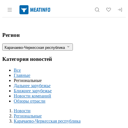
Раздел навигации по сайту meatinfo.r
Делегация представителей Минсельхоза
Фильтры
Регион
Карачаево-Черкесская республика
Категория новостей
Все
Главные
Региональные
Дальнее зарубежье
Ближнее зарубежье
Новости компаний
Обзоры отрасли
Новости
Разделы
Новости
Региональные
Карачаево-Черкесская республика