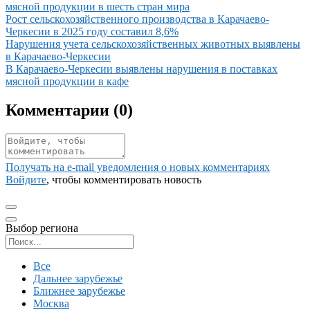
мясной продукции в шесть стран мира
Иллюстрация новости
Рост сельскохозяйственного производства в Карачаево-
Черкесии в 2025 году составил 8,6%
Иллюстрация новости
Нарушения учета сельскохозяйственных животных выявлены
в Карачаево-Черкесии
Иллюстрация новости
В Карачаево-Черкесии выявлены нарушения в поставках
мясной продукции в кафе
Комментарии (
0
)
Получать на e‑mail уведомления о новых комментариях
Войдите
, чтобы комментировать новость
Выбор региона
Поиск региона
Все
Дальнее зарубежье
Ближнее зарубежье
Москва