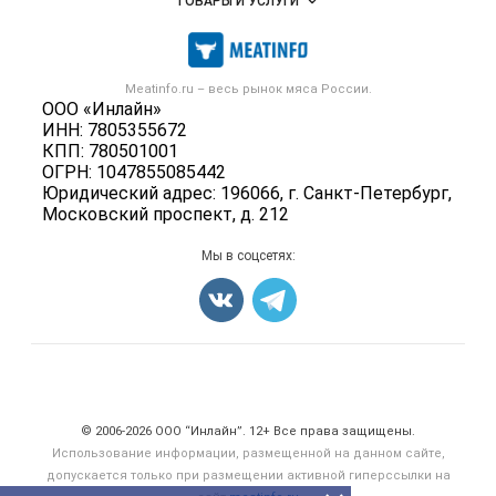
ТОВАРЫ И УСЛУГИ
Размещение рекламы
Каталог компаний
Мясо, мясопродукты
Публичная оферта
Новости рынка
Скот в живом весе
Контактная информация
Форум
Meatinfo.ru – весь
рынок мяса
России.
Колбасы, сосиски, деликатесы
Политика обработки персональных данных
ООО «Инлайн»
Энциклопедия
Мясные полуфабрикаты
ИНН: 7805355672
Для СМИ
Бренды
КПП: 780501001
Мясные консервы
ОГРН: 1047855085442
Мониторинг
Мясные снеки
Юридический адрес: 196066, г. Санкт-Петербург,
Вакансии
Московский проспект, д. 212
Яйца
Блог
Добавить объявление
Мы в соцсетях:
Карта объявлений
Счетчики, авторское право, логотипы
© 2006‑2026 ООО “Инлайн”. 12+ Все права защищены.
Использование информации, размещенной на данном сайте,
допускается только при размещении активной гиперссылки на