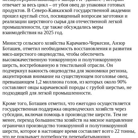
отвечает за весь цикл – от убоя овец до упаковки готовых
продуктов. В Северо-Кавказской государственной академии
прошел круглый стол, посвященный вопросам заготовки и
реализации шерстяного сырья для отечественной легкой
промышленности, где также обсуждались меры
взаимодействия на 2025 год.
Министр сельского хозяйства Карачаево-Черкесии, Анзор
Боташев, отметил необходимость восстановления и развития
мясо-шерстного овцеводства, чтобы обеспечить
высококачественную тонкорунную и полутонкорунную
шерсть, востребованную в текстильной отрасли. Он
подчеркнул важность овцеводства для экономики региона,
акцентировав внимание на существующем поголовье овец,
превышающем 1,2 миллиона голов, из которых около 90%
составляют овцы карачаевской породы с грубой шерстью, не
подходящей для легкой промышленности.
Кроме того, Боташев отметил, что ежегодно осуществляется
государственная поддержка овцеводческих хозяйств через
субсидии, включая помощь в производстве шерсти. Тем не
менее, переход большинства хозяйств на мясное направление
ограничил производство тонкорунной и полутонкорунной
шерсти, которое в настоящее время составляет всего 22 тонны,
что не покрывает потребности перерабатывающих