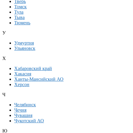
Тверь
Томск
Тула
Тыва
Тюмень
У
Удмуртия
Ульяновск
Х
Хабаровский край
Хакасия
Ханты-Мансийский АО
Херсон
Ч
Челябинск
Чечня
Чувашия
Чукотский АО
Ю