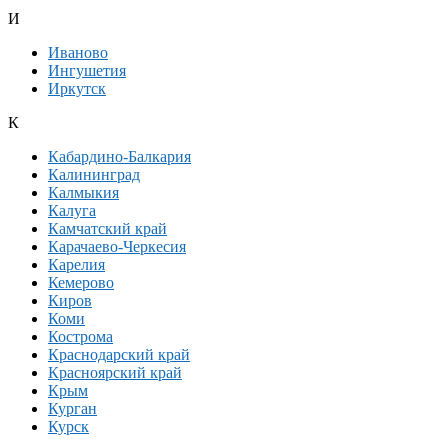
И
Иваново
Ингушетия
Иркутск
К
Кабардино-Балкария
Калининград
Калмыкия
Калуга
Камчатский край
Карачаево-Черкесия
Карелия
Кемерово
Киров
Коми
Кострома
Краснодарский край
Красноярский край
Крым
Курган
Курск