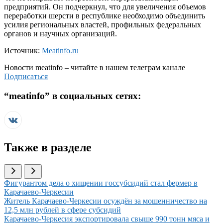
предприятий. Он подчеркнул, что для увеличения объемов
переработки шерсти в республике необходимо объединить
усилия региональных властей, профильных федеральных
органов и научных организаций.
Источник:
Meatinfo.ru
Новости
meatinfo
– читайте в нашем телеграм канале
Подписаться
“
meatinfo
” в социальных сетях:
Также в разделе
Иллюстрация новости
Фигурантом дела о хищении госсубсидий стал фермер в
Карачаево-Черкесии
Иллюстрация новости
Житель Карачаево-Черкесии осуждён за мошенничество на
12,5 млн рублей в сфере субсидий
Иллюстрация новости
Карачаево-Черкесия экспортировала свыше 990 тонн мяса и